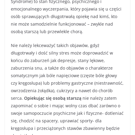
Syndrome) to stan fizycznego, psychicznego i
emocjonalnego wyczerpania, który pojawia się u części
osób sprawujących długotrwałą opiekę nad kimś, kto
nie może samodzielnie funkcjonować – zwykle nad
osobą starszą lub przewlekle chorą.
Nie należy lekceważyć takich objawów, gdyż
długotrwały i dość silny stres może doprowadzić w
końcu do zaburzeń jak depresje, stany lękowe,
zaburzenia snu, a także do objawów o charakterze
somatycznym jak bóle napięciowe (częste bóle głowy
czy kręgosłupa) lub problemy gastryczne (niestrawność,
owrzodzenia żołądka), cukrzycy a nawet do chorób
serca.
Opiekując się osobą starszą
nie należy zatem
zapominać o sobie i mając wolny czas dbać zarówno o
swoje samopoczucie psychiczne jak i fizyczne- dotleniać
się, chodzić na spacery, uprawiać sporty- dla
kręgosłupa i przeciążonych stawów zbawienny będzie