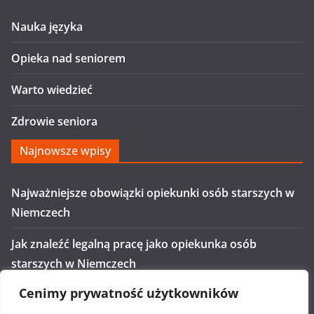
Nauka języka
Opieka nad seniorem
Warto wiedzieć
Zdrowie seniora
Najnowsze wpisy
Najważniejsze obowiązki opiekunki osób starszych w
Niemczech
Jak znaleźć legalną pracę jako opiekunka osób
starszych w Niemczech
Cenimy prywatność użytkowników
Ile zarabia opiekunka w Niemczech na czarno?