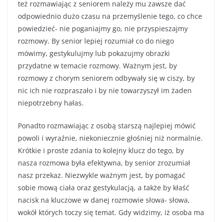
też rozmawiając z seniorem należy mu zawsze dać
odpowiednio dużo czasu na przemyślenie tego, co chce
powiedzieć- nie poganiajmy go, nie przyspieszajmy
rozmowy. By senior lepiej rozumiał co do niego
mówimy, gestykulujmy lub pokazujmy obrazki
przydatne w temacie rozmowy. Ważnym jest, by
rozmowy z chorym seniorem odbywały się w ciszy, by
nic ich nie rozpraszało i by nie towarzyszył im żaden
niepotrzebny hałas.
Ponadto rozmawiając z osobą starszą najlepiej mówić
powoli i wyraźnie, niekoniecznie głośniej niż normalnie.
Krótkie i proste zdania to kolejny klucz do tego, by
nasza rozmowa była efektywna, by senior zrozumiał
nasz przekaz. Niezwykle ważnym jest, by pomagać
sobie mową ciała oraz gestykulacją, a także by kłaść
nacisk na kluczowe w danej rozmowie słowa- słowa,
wokół których toczy się temat. Gdy widzimy, iż osoba ma